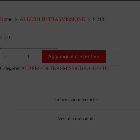
Home
ALBERO DI TRASMISSIONE
F 210
F 210
F
210
Aggiungi al preventivo
quantità
Categorie:
ALBERO DI TRASMISSIONE
,
GIUNTO
Informazioni tecniche
Veicoli compatibili