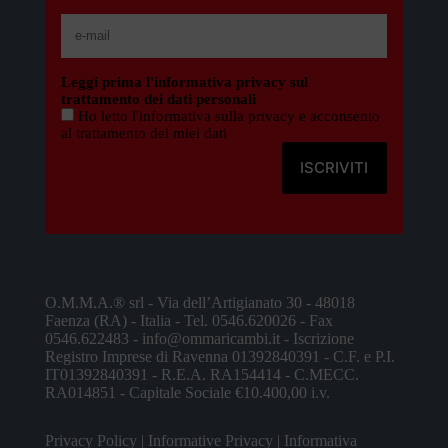
Leggi prima l'informativa privacy sul
trattamento dei dati personali
Ho letto l'informativa sulla privacy e acconsento
al trattamento dei miei dati
O.M.M.A.® srl - Via dell’Artigianato 30 - 48018
Faenza (RA) - Italia - Tel. 0546.620026 - Fax
0546.622483 - info@ommaricambi.it - Iscrizione
Registro Imprese di Ravenna 01392840391 - C.F. e P.I.
IT01392840391 - R.E.A. RA154414 - C.MECC.
RA014851 - Capitale Sociale €10.400,00 i.v.
Privacy Policy
|
Informative Privacy
|
Informativa