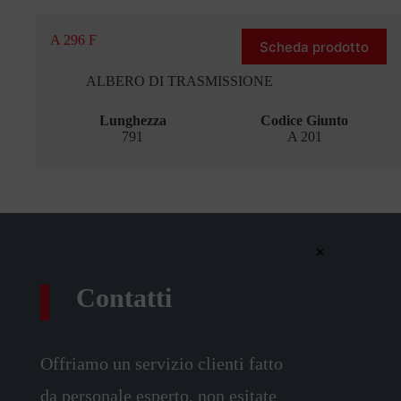
A 296 F
Scheda prodotto
ALBERO DI TRASMISSIONE
Lunghezza
Codice Giunto
791
A 201
×
Contatti
Offriamo un servizio clienti fatto
da personale esperto, non esitate