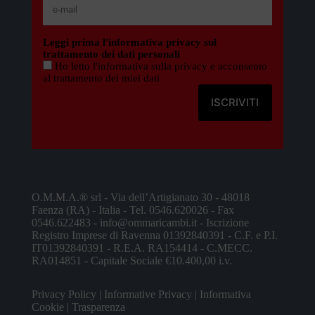
Leggi prima l'informativa privacy sul
trattamento dei dati personali
Ho letto l'informativa sulla privacy e acconsento
al trattamento dei miei dati
O.M.M.A.® srl - Via dell’Artigianato 30 - 48018
Faenza (RA) - Italia - Tel. 0546.620026 - Fax
0546.622483 - info@ommaricambi.it - Iscrizione
Registro Imprese di Ravenna 01392840391 - C.F. e P.I.
IT01392840391 - R.E.A. RA154414 - C.MECC.
RA014851 - Capitale Sociale €10.400,00 i.v.
Privacy Policy
|
Informative Privacy
|
Informativa
Cookie
|
Trasparenza