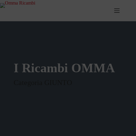
Salta
al
contenuto
I Ricambi OMMA
Categoria GIUNTO