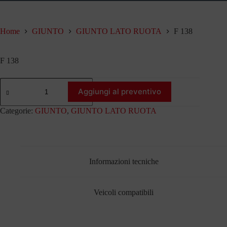
Home
GIUNTO
GIUNTO LATO RUOTA
F 138
F 138
F
138
Aggiungi al preventivo
quantità
Categorie:
GIUNTO
,
GIUNTO LATO RUOTA
Informazioni tecniche
Veicoli compatibili